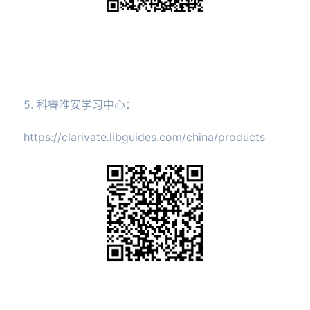
5. 科睿唯安学习中心：
https://clarivate.libguides.com/china/products