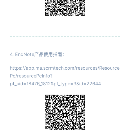
4. EndNote产品使用指南：
https://app.ma.scrmtech.com/resources/Resource
Pc/resourcePcInfo?
pf_uid=18476_1812&pf_type=3&id=22644