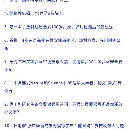
4.
他执教60载，培养了5位院士！
5.
吃一辈子放射线还活到100岁，原子弹功臣最后的遗愿是……
6.
首批！4所在京高校在雄安建新校区，规划方案、投用时间公
布
7.
研究生忘关实验室空调被永久禁止使用实验室！实验室安全要
牢记
8.
一个月连发Nature和Science！85后华人学者：论文“通关”有
诀窍
9
.
理工科研究生论文致谢频用诗词，导师：摘要都写不通你还敢
搞文学？
10.
“扫地僧”张益唐新成果将震惊学界？他曾说：要做就做大问题