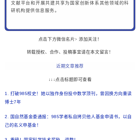
文献平台和开展共建共享为国家创新体系其他领域的科
研机构提供信息服务。
点击下方微信名
片
> 添加关注！
转载授权、合作、投稿事宜请在本文留言！
近期文章推荐
查看
↓↓↓点击标题即可
1.
打破985校史！她以独作身份投中数学顶刊，曾因换方向重读
博士7年
2.
国自然基金委通报：985学者私自拷贝他人基金申请书，以自
己的名义申基金！
3.
重磅！国家科学技术奖励，调整！