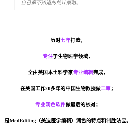
自己都不知道的统计策略。
历时
七年
打造，
专注
于生物医学领域，
全由美国本土科学家
专业编辑
完成，
在美国工作20多年的中国
生物教授做
二审
；
专业润色软件
做最后的核对；
是MedEditing（美迪医学编辑）润色的特点和制胜法宝。