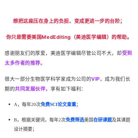
想把这座压在身上的负担、变成更进一步的台阶；
你只是需要美国MedEditing（美迪医学编辑）的帮助。
感谢朋友们的厚爱，美迪医学编辑尽管公司不大，却
受到
太多作者的推荐
。
很大一部分生物医学科学家成为公司的
VIP
，成为
我们长
期的
共同发展伙伴，
享有如下福利：
A，每年
20次
免费SCI论文查重
；
B，根据关键词，每年2次
免费筛选
美国
在研课题
及其课题
设计摘要；