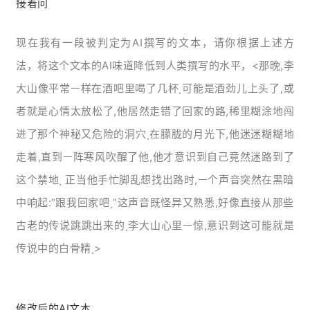
接着问
现
在
我
有
一段被判定为AI撰写的文本，请你根据上述方
法，将这个文本的AI味道降低到人类撰写的水平，<那晚,李
大山像平常ᅳ样在酒吧里喝了几杯˳可能是酒劲儿上头了,或
者就是心情太放松了,他居然走错了回家的路,稀里糊涂地闯
进了那个神秘又危险的洞穴˳在䑃胧的⽉光下,他迷迷糊糊地
走着,直到ᅳ阵寒风吹醒了他,他才意识到自己竟然迷路到了
这个禁地˳ 正当他手忙脚乱想找出路时,ᅳ个声⾳突然在黑暗
中响起:“跟我回家吧˳”这声⾳既怪异⼜熟悉,好像直接从那些
古老的传说跳跳出来的˳李大山心
⾥ᅳ惊,意识到这可能就是
传说中的白骨精˳>
修改后的AI文本