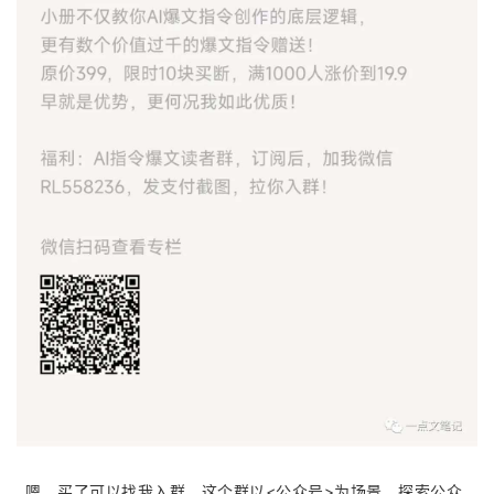
嗯，买了可以找我入群，这个群以<公众号>为场景，探索公众