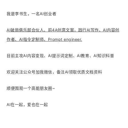
我是李书生，一名AI创业者
AI破局俱乐部合伙人、前4A创意文案，践行AI写作、AI内容创
作者、AI指令定制师、Prompt engineer.
目前主攻AI内容变现、AI提示词定制、AI教育、AI知识科普
欢迎关注公众号加我微信，备注AI领取优质文档资料
顺便围观一个高能朋友圈~
AI在一起，爱也在一起