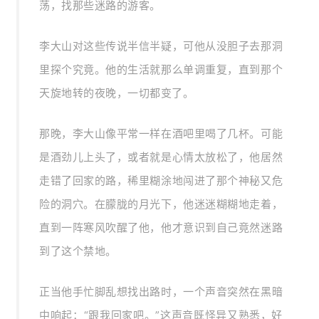
荡，找那些迷路的游客。
李大山对这些传说半信半疑，可他从没胆子去那洞
里探个究竟。他的生活就那么单调重复，直到那个
天旋地转的夜晚，一切都变了。
那晚，李大山像平常一样在酒吧里喝了几杯。可能
是酒劲儿上头了，或者就是心情太放松了，他居然
走错了回家的路，稀里糊涂地闯进了那个神秘又危
险的洞穴。在朦胧的月光下，他迷迷糊糊地走着，
直到一阵寒风吹醒了他，他才意识到自己竟然迷路
到了这个禁地。
正当他手忙脚乱想找出路时，一个声音突然在黑暗
中响起：“跟我回家吧。”这声音既怪异又熟悉，好