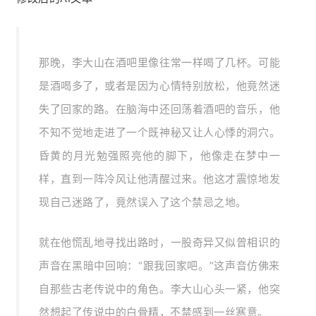
那晚，李大山在酒吧里像往常一样喝了几杯。可能
是酒喝多了，或者是因为心情特别放松，他竟然迷
失了回家的路。在脑海中还回荡着酒吧的音乐，他
不知不觉地走进了一个既神秘又让人心悸的洞穴。
昏黄的月光勉强照亮他的脚下，他像走在梦中一
样，直到一阵冷风让他清醒过来。他这才震惊地发
现自己迷路了，竟然误入了这个禁忌之地。
就在他慌乱地寻找出路时，一股奇异又似曾相识的
声音在黑暗中回响：“跟我回家吧。”这声音仿佛来
自那些古老传说中的角色。李大山心头一紧，他突
然想起了传说中的白骨精，不禁感到一丝寒意。