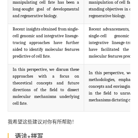
manipulating cell fate has been a
manipulation of cell fate c
long-sought goal of developmental
standing objectives in dev
and regenerative biology.
regenerative biology.
Recent insights obtained from single-
Recent advancements, part
cell genomic and integrative lineage-
single-cell genomic 
tracing approaches have further
integrative lineage-traci
aided to identify molecular features
have facilitated the iden
predictive of cell fate.
molecular features predictive
In this perspective, we discuss these
In this perspective, we de
approaches with a focus on
methodologies, emphasizin
theoretical concepts and future
concepts and envisaging fu
directions of the field to dissect
in the field to unravel 
molecular mechanisms underlying
mechanisms dictating cell fa
cell fate.
我希望这些建议对你有所帮助！
语法+拼写