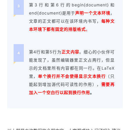
第3行和第6行的begin{document}和
3
end{document}是用于
声明一个文本环境
，
文章的正文都可以在该环境内书写，
每种文
本环境下都有固定的排版格式
。
第4行和第5行为
正文内容
。细心的小伙伴可
4
能发现了，虽然编辑器里正文占两行，但显
示的文档里所有内容都在同一行。在LaTeX
里，
单个换行并不会使得显示文本换行
（只
能起到增加源代码可读性的作用），
需要再
加入一个空白行以起到换行作用
。