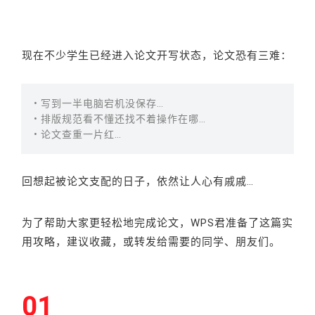
现在不少学生已经进入论文开写状态，论文恐有三难：
• 写到一半电脑宕机没保存…
• 排版规范看不懂还找不着操作在哪…
• 论文查重一片红…
回想起被论文支配的日子，依然让人心有戚戚…
为了帮助大家更轻松地完成论文，WPS君准备了这篇实
用攻略，
建议收藏，或转发给需要的同学、朋友们。
01