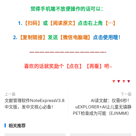
觉得手机端不放便操作的话可以：
1.
【扫码】
或
【阅读原文】
点击右上角
【···】
2.
【复制链接】
发送
【微信电脑端】
点击使用哦！
———————————————-
喜欢的话就奖励个【点在】【再看】吧~
▼
▼
▼
▼
上一篇
下一篇
文献管理软件NoteExpressV3.8
AI读文献：仅需6秒！
中文版，发中文核心必备！
uEXPLORER+AI让儿童无镇静
PET检查成为可能（EJNMMI）
相关推荐