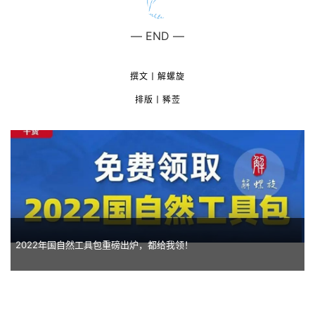
—
END
—
撰文
丨解螺旋
排版丨豨莶
2022年国自然工具包重磅出炉，都给我领！