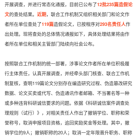
开展调查，并进行常态化通报，目前已公布了
12批235篇造假论
文
的查处结果。
近期
，联合工作机制又组织相关部门和论文作
者所在单位查处了
119篇
造假论文，已按程序对
293名责任人
作
出处理。现将查处的总体情况通报如下，具体处理结果将由作
者所在单位和相关主管部门陆续向社会公布。
按照联合工作机制的统一部署，涉事论文作者所在单位积极履
行主体责任，认真开展调查，并经牵头部门核查、联合工作机
制复核，查明119篇论文分别存在编造研究过程、伪造篡改研究
数据、论文买卖或代写、伪造通讯作者邮箱、不当署名等一种
或多种违背科研诚信要求的问题。依据《科研诚信案件调查处
理规则（试行）》，对相关责任人作出了撤销学位、职称和荣
誉称号，取消申报项目资格，追回奖励奖金等处理。其中，撤
销学位的9人；撤销职称的20人；取消一定年限晋升职务、职称