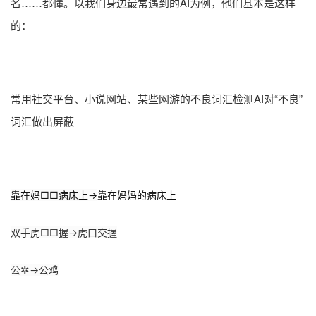
名……都懂。以
我们身边最常遇到的AI为例，他们基本是这样
的：
常用社交平台、小说网站、某些网游的不良词汇检测AI对“不良”
词汇做出屏蔽
靠在妈
□□
病床上→
靠在妈妈的病床上
双手虎□□握→虎口交握
✲
公
→
公鸡