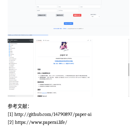
参考文献：
[1] http://github.com/14790897/paper-ai
[2] https://www.paperai.life/