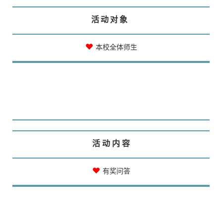
活 动 对 象
♥
本校全体师生
活 动 内 容
♥
有奖问答