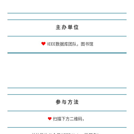
主 办 单 位
♥
IEEE数据库团队，图书馆
参 与 方 法
♥
扫描下方二维码，