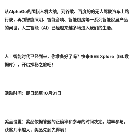
AlphaGo
从
的围棋人机大战，到谷歌、百度的的无人驾驶汽车上路
行驶，再到智能照明、智能音响、智能厨房等一系列智能家居产品
AI
的问世，人工智能（
）已经越来越多地进入我们的生活。
IEEE Xplore
IEL
人工智能时代已经到来，你准备好了吗？快来
（
数
据库），开启探秘之旅吧！
10
31
活动时间：即日起至
月
日
奖品设置：奖品依据答题的正确率和参与的时间决定。越早参与，
获奖几率越大，奖品先到先得哟！