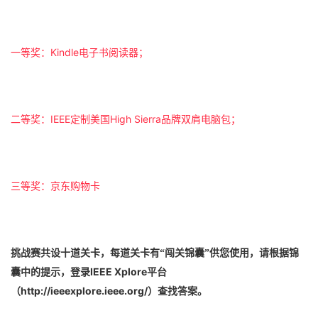
Kindle
一等奖：
电子书阅读器；
IEEE
High Sierra
二等奖：
定制美国
品牌双肩电脑包；
三等奖：京东购物卡
挑战赛共设十道关卡，每道关卡有“闯关锦囊”供您使用，请根据锦
IEEE Xplore
囊中的提示，登录
平台
http://ieeexplore.ieee.org/
（
）查找答案。