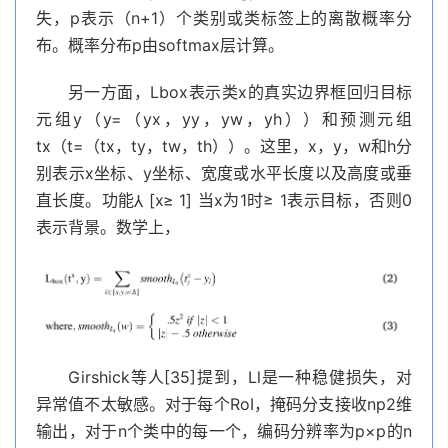
失，p表示（n+1）个类别或类标签上的离散概率分
布。概率分布p由softmax层计算。
另一方面，Lbox表示类x的真实边界框回归目标
元组y（y=（yx，yy，yw，yh））和预测元组
tx（t=（tx，ty，tw，th））。这里，x，y，w和h分
别表示x坐标、y坐标、宽度或水平长度以及高度或垂
直长度。功能⅄ [x≥ 1] 当x为1时≥ 1表示目标，否则0
表示背景。数学上，
Girshick等人[35]提到，Ll是一种稳健损失，对
异常值不太敏感。对于每个RoI，掩码分支接收np2维
输出，对于n个类中的每一个，编码分辨率为p×p的n