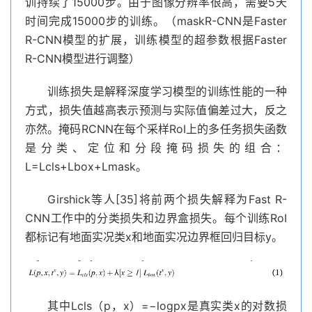
训持续了15000步。由于图像分辨率很高，需要5天
时间完成15000步的训练。（maskR-CNN是Faster
R-CNN模型的扩展，训练模型的超参数根据Faster
R-CNN模型进行调整）
训练损失是解释深度学习模型的训练性能的一种
方式，损失值越高表示预测与实际值偏差过大，反之
亦然。掩码RCNN在每个采样RoI上的多任务损失函数
是分类、定位和分段掩码损失的组合：
L=Lcls+Lbox+Lmask。
Girshick等人[35]将前两个损失解释为Fast R-
CNN工作中的分类损失和边界盒损失。每个训练RoI
都标记有地面实况类x和地面实况边界框回归目标y。
其中Lcls（p，x）=−logpx是真实类x的对数损