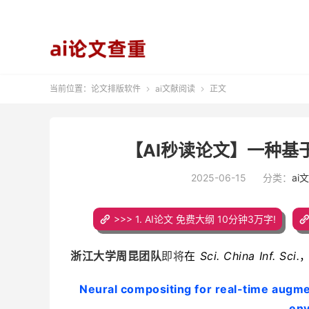
当前位置：
论文排版软件
ai文献阅读
正文


【AI秒读论文】一种基
2025-06-15
分类：
ai
>>> 1. AI论文 免费大纲 10分钟3万字!
浙江大学周昆团队
即将
在
Sci. China Inf. Sci.
，
Neural compositing for real-time augmen
en