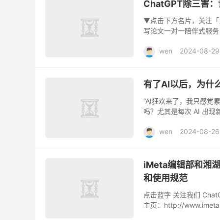
ChatGPT除三
▼点击下方名片，关注「量子
写论文一对一陪伴式服务
通过答辩。全程一对一指导。
wen
2024-08-29
有了AI以后，为什
“AI狂欢来了，我只感觉
吗？尤其是每次 AI 出
后，AI 问答的需求变多了
wen
2024-08-26
iMeta编辑部和湘
和使用规范
点击蓝字 关注我们 Cha
主页：http://www.imeta.