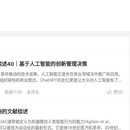
综述40｜基于人工智能的创新管理决策
业革命推动的技术成果，人工智能正逐步在商业领域当中推广和应用，
组织架构和商业模式。ChatGPT的走红更是让大众对人工智能有了更
集、算法和算力的快速发展，人工智能展现了其预测...
阅读(178)
去评论
赞(
0
)

响的文献综述
AI)通常被定义为机器模仿人类智能行为的能力(Aghion et al.,
能可以被视为自动化的最新形式。它是继18世纪蒸汽机革命、20世纪初