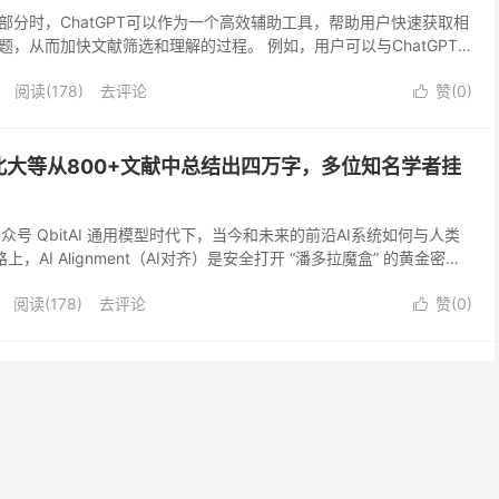
部分时，ChatGPT可以作为一个高效辅助工具，帮助用户快速获取相
，从而加快文献筛选和理解的过程。 例如，用户可以与ChatGPT
hatGPT会生成与关键词相关的论文摘要...
阅读(178)
去评论
赞(
0
)

北大等从800+文献中总结出四万字，多位知名学者挂
公众号 QbitAI 通用模型时代下，当今和未来的前沿AI系统如何与人类
，AI Alignment（AI对齐）是安全打开 “潘多拉魔盒” 的黄金密
齐是一个庞大的...
阅读(178)
去评论
赞(
0
)

一言辅助文献综述撰写？
干货。 不需要那么gpt那么麻烦，百度文心一言已经全面放开，所以
该是省事、快捷、简单又好操作的文献综述写法了，借助文心一言这个
述。只要我下载文献足够快，写综述就会如此简单。...
阅读(218)
去评论
赞(
0
)
