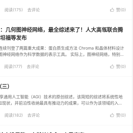
80年...
阅读(175)
去评论
赞(
0
)

e的基石：几何图神经网络，最全综述来了！人大高瓴联合腾
、斯坦福等发布
ture 连续刊登了两篇重大成果：蛋白质生成方法 Chroma 和晶体材料设计
用了图神经网络作为科学数据的表示工具。 实际上，图神经网络，特别是
能（AI for ...
阅读(177)
去评论
赞(
0
)

（三）
享通用人工智能（AGI）技术的原创综述，该简短的综述将系统性地
态和现状，并前沿性收纳最具有推动力的成果，可以作为该领域的入门
期，本期主要讲述基于大模型的认知技术。 注：本文...
阅读(182)
去评论
赞(
0
)
