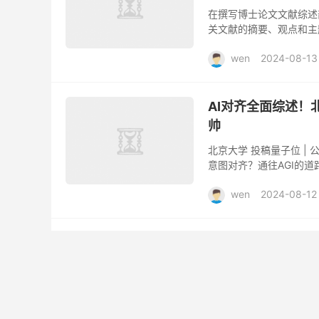
在撰写博士论文文献综述
关文献的摘要、观点和主题
对话，提供关键词和问题C
wen
2024-08-13
AI对齐全面综述！
帅
北京大学 投稿量子位 | 
意图对齐？通往AGI的道路上
钥。 核心观点速览 AI对
wen
2024-08-12
AI | 如何用文心
废话不多话，咱们直接上
打开直接用就行。 这应
AI分分钟就能完成文献综
wen
2024-08-04