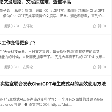
害：论文没思路、文献综述难、查重率高
论」 私信：指南，领取《ChatGPT实用指南》精编版 ChatGPT
：借助ChatGPT完成学硕博论文撰写、降重、润色和修改，直到论文
详询谷雨（guyu299） &...
阅读(173)
去评论
赞(
0
)

么工作变得更多了？
累” “天天科技革命，日日文艺复兴，每天都很焦虑”你有这样的感觉
现新能力的时候，人反而更加辛苦了。 先是去年春节后的 GPT-4 发布
，接着是今年春节期间的 Sora...
阅读(181)
去评论
赞(
0
)

湖实验室联合发表ChatGPT与生成式AI的高效使用方法
tGPT与生成式AI正在彻底改变科学界：一个具有双面性的难题 iMeta
science 社论 ● 原文链接DOI: https://doi....