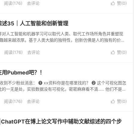
阅读(176)
去评论
赞(
0
)

综述35｜人工智能和创新管理
术界对人工智能和机器学习可以取代人类、取代工作场所角色并重塑现
趣越来越浓厚。基于人类大脑的独特性，创新仿佛是人的独有的价值
创新活动具有的流程化，以及对数据依赖等特征，数据驱动...
阅读(176)
去评论
赞(
0
)

用Pubmed吧？！
到不少粉丝消息： ❶ xx资料你是在哪里找的？ ❷ 这个可视化图怎
批的一无是处，实验数据没有可视化，密密麻麻看不清….. 他们不是个
不完的文献、无...
阅读(176)
去评论
赞(
0
)

南|ChatGPT在博上论文写作中辅助文献综述的四个步