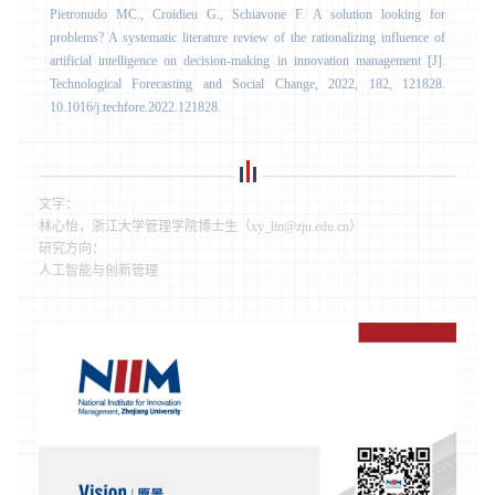
Pietronudo MC., Croidieu G., Schiavone F. A solution looking for
problems? A systematic literature review of the rationalizing influence of
artificial intelligence on decision-making in innovation management [J].
Technological Forecasting and Social Change, 2022, 182, 121828.
10.1016/j.techfore.2022.121828.
文字：
林心怡，浙江大学管理学院博士生（
xy_lin@zju.edu.cn
）
研究方向：
人工智能与创新管理