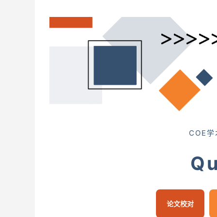
COE
Qu
论文校对