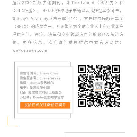
超过2700部数字化期刊，如The Lancet《柳叶刀》和
Cell《细胞》， 42000多种电子书籍以及诸多经典参考书，
如Gray’s Anatomy《格氏解剖学》。爱思唯尔是励讯集团
（RELX）的成员之一，励讯集团为全球专业人士和商业客户
提供科学、医疗、法律和商业领域信息分析服务及解决方
案。
更多信息，欢迎访问爱思唯尔中文官方网站：
www.elsevier.com