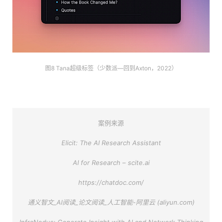
图8 Tana超级标签（少数派—回到Axton，2022）
案例来源
Elicit: The AI Research Assistant
AI for Research – scite.ai
https://chatdoc.com/
通义智文_AI阅读_论文阅读_人工智能-阿里云 (aliyun.com)
InfraNodus: Generate Insight with AI and Network Thinking