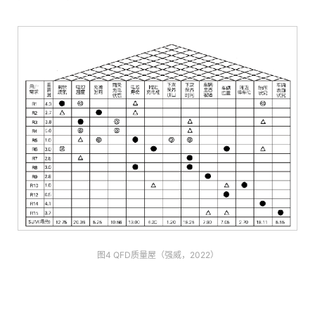
图4 QFD质量屋（强威，2022）