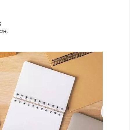
；
正确；