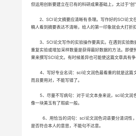
但运用创新要建立在已有的科研成果基础上，太过于“创
2、SCI论文摘要应清晰有条理。写作好的SCI论文
稿人看到摘要表达不清晰，给人的第一印象就会大打折
3、SCI论文写作的实验操作要真实。在遇到实验数
重复实验或增加采样数量是获得最好数据的方法。即便
果来撰写SCI论文。有时候差异也可能使这篇文章具有
4、写好专业名词：sci论文润色最看重的就是这篇
而且要用对，不能写错了。
5、尽量不写病句：对于论文本身来说，sci论文润
像一块美玉有了瑕疵一般。
6、用恰当的词句：sci论文润色词语要分清词性，
是否符合本人的意思，不能句不达意。