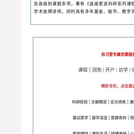
及各级别课题多项，著有《逍遥君说科研系列课程
学术金牌讲师，同时具有多年基金、股市、数字
自习室专属优惠服
课程 | 润色
开户
访学
|
|
|
精彩专栏，点击直
科研经验 | 文献精读 | 论文修炼 | 
循证医学
|
留学深造
| 医路有你 | 
医护理财 | 课外生活 | 硕博考研 | 