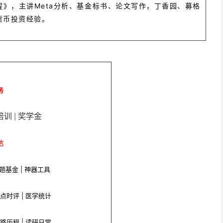
》，主讲Meta分析、基金标书、论文写作，丁香园、募格
货币投资经验。
务
培训
奖学金
|
达
课题基金 | 神器工具
观点时评
|
医学统计
心路历程 | 读研日常