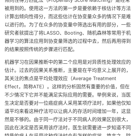
倾向性得分匹配法（Propensity Score Matching）是经常
被用到的。使用这一方法的第一步是要依赖于核估计等方法
计算出倾向性得分，而这些估计在协变量众多的情况下是难
以进行的。为了在众多的协变量中筛选出有用的部分，一些
研究者就提出了将LASSO、Booting、随机森林等常用于机
器学习的算法应用到协变量筛选的过程中去，然后再用得到
的结果按照传统的步骤进行匹配。
机器学习在因果推断中的第二个应用是对异质性处理效应的
估计。过去的因果关系推断，主要是在平均意义上展开的，
其关注的焦点是平均处理效应（Average Treatment
Effect，简称ATE）。这样的分析固然有重要的价值，但在
不少情况下它并不能满足实际应用的需要。举例来说，当医
生决定是否要对一位癌症病人采用某项疗法时，如果他仅知
道平均来看这种疗法可以让病人的存活时间增加一年，这显
然是不够的。由于同一疗法对于不同病人的效果区别很大，
因此在决定是否采用该疗法时，医生就需要进一步知道不同
特质的病人在采用这种疗法时会有怎样的症状。换言之，除