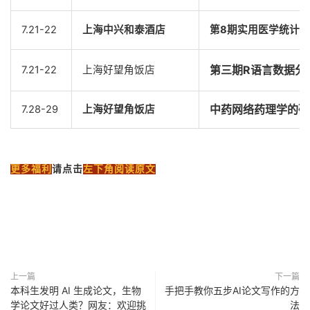
7.21-22
上海中兴和泰酒店
第8期实用医学统计
第三期R语言数据分
7.21-22
上海好望角饭店
中药网络药理学的研
7.28-29
上海好望角饭店
更多福利
请点击
左下角阅读原文
上一篇
下一篇
本科生发明 AI 生成论文，生物
手把手教你五步AI论文写作的方
学论文好过人类？网友：欢迎挑
法