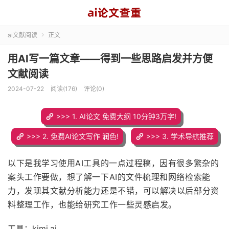
ai文献阅读
正文

用AI写一篇文章——得到一些思路启发并方便
文献阅读
2024-07-22
阅读(176)
评论(0)
>>> 1. AI论文 免费大纲 10分钟3万字!
>>> 2. 免费AI论文写作 润色!
>>> 3. 学术导航推荐
以下是我学习使用AI工具
的一点过程稿，
因有很多繁杂的
案头工作要做，
想了解一下AI的文件梳理和
网络检索能
力，
发现其
文献
分析
能力还是不错
，可以解决以后部分
资
料整理工作，也能给研究工作一些灵感启发。
工具：kimi.ai