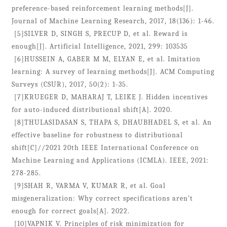
preference-based reinforcement learning methods[J].
Journal of Machine Learning Research, 2017, 18(136): 1-46.
[5]SILVER D, SINGH S, PRECUP D, et al. Reward is
enough[J]. Artificial Intelligence, 2021, 299: 103535
[6]HUSSEIN A, GABER M M, ELYAN E, et al. Imitation
learning: A survey of learning methods[J]. ACM Computing
Surveys (CSUR), 2017, 50(2): 1-35.
[7]KRUEGER D, MAHARAJ T, LEIKE J. Hidden incentives
for auto-induced distributional shift[A]. 2020.
[8]THULASIDASAN S, THAPA S, DHAUBHADEL S, et al. An
effective baseline for robustness to distributional
shift[C]//2021 20th IEEE International Conference on
Machine Learning and Applications (ICMLA). IEEE, 2021:
278-285.
[9]SHAH R, VARMA V, KUMAR R, et al. Goal
misgeneralization: Why correct specifications aren’t
enough for correct goals[A]. 2022.
[10]VAPNIK V. Principles of risk minimization for