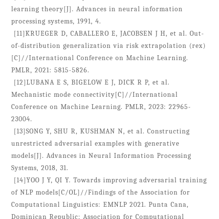
learning theory[J]. Advances in neural information
processing systems, 1991, 4.
[11]KRUEGER D, CABALLERO E, JACOBSEN J H, et al. Out-
of-distribution generalization via risk extrapolation (rex)
[C]//International Conference on Machine Learning.
PMLR, 2021: 5815-5826.
[12]LUBANA E S, BIGELOW E J, DICK R P, et al.
Mechanistic mode connectivity[C]//International
Conference on Machine Learning. PMLR, 2023: 22965-
23004.
[13]SONG Y, SHU R, KUSHMAN N, et al. Constructing
unrestricted adversarial examples with generative
models[J]. Advances in Neural Information Processing
Systems, 2018, 31.
[14]YOO J Y, QI Y. Towards improving adversarial training
of NLP models[C/OL]//Findings of the Association for
Computational Linguistics: EMNLP 2021. Punta Cana,
Dominican Republic: Association for Computational