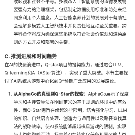
续歧视和社会不平等。多模态人工智能系统的道德发展需
要强有力的治理框架，包括制定数据使用标准和防范未经
同意利用个人信息。人工智能素养计划的发展对于帮助社
会理解多模式人工智能技术并负责任地互动至关重要。跨
学科合作将成为确保这些系统以符合社会价值观和道德原
则的方式开发和部署的关键。
C. 推测进展和时间趋势
在AI的快速演进中，Q-star项目的投契能力，通过融合LLM、
Q-learning和A（AStar算法），实现了重大突破。本节主要探
讨了AI系统从游戏中心化到Q*预期广泛应用的发展路径。
从AlphaGo的真理到Q-Star的探索：
AlphaGo展示了深度
学习和树搜索算法在明确定义的基于规则的环境中的有效
性，而Q-Star则旨在超越这些限制，结合强化学习、LLM
的知识、自然语言处理、创造力与通用性以及路径查找算
法的战略效率，使AI系统能够超越棋盘游戏的限制，实现
与人类的微妙互动，标志着AI在结构化任务和复杂的人类