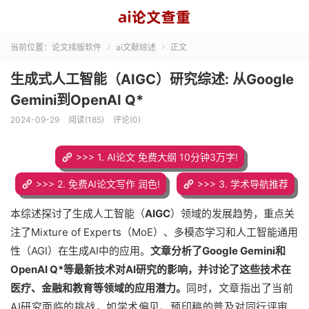
当前位置：
论文排版软件
ai文献综述
正文


生成式人工智能（AIGC）研究综述: 从Google
Gemini到OpenAI Q*
2024-09-29
阅读(185)
评论(0)
>>> 1. AI论文 免费大纲 10分钟3万字!
>>> 2. 免费AI论文写作 润色!
>>> 3. 学术导航推荐
本综述探讨了生成人工智能（
AIGC
）领域的发展趋势，重点关
注了Mixture of Experts（MoE）、多模态学习和人工智能通用
性（AGI）在生成AI中的应用。
文章分析了Google Gemini和
OpenAI Q*等最新技术对AI研究的影响，并讨论了这些技术在
医疗、金融和教育等领域的应用潜力。
同时，文章指出了当前
AI研究面临的挑战，如学术偏见、预印稿的普及对同行评审