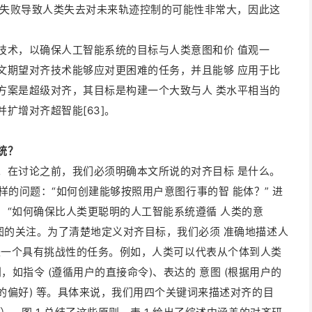
对齐失败导致人类失去对未来轨迹控制的可能性非常大，因此这
技术，以确保人工智能系统的目标与人类意图和价 值观一
文期望对齐技术能够应对更困难的任务，并且能够 应用于比
方案是超级对齐，其目标是构建一个大致与人 类水平相当的
扩增对齐超智能[63]。
统？
。在讨论之前，我们必须明确本文所说的对齐目标 是什么。
指出了这样的问题：“如何创建能够按照用户意图行事的智 能体？” 进
]：“如何确保比人类更聪明的人工智能系统遵循 人类的意
图的关注。为了清楚地定义对齐目标，我们必须 准确地描述人
指出的，这是一个具有挑战性的任务。例如，人类可以代表从个体到人类
类别，如指令 (遵循用户的直接命令)、表达的 意图 (根据用户的
为的偏好) 等。具体来说，我们用四个关键词来描述对齐的目