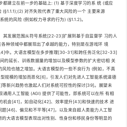
立在前一步的基础上: (1) 基于深度学习的系 统 (或应
1.1.1);(2) 对齐失败代表了重大风险的一个 主要来源
齐系统的风险 (例如权力寻求的行为) (§1.1.2)。
发展范围从符号系统[22-23]扩展到基于自监督学 习的人
络在各种领域中都展现出了卓越的能力，特别是在游戏环 境
4]中。大语言模型在多步推理[30-31]和跨任务泛化[32-33]
时间的延长、训练数据量的增加以及模型参数的扩大密切相 关
来的风险也随之增加。大语言模型的一些不良行为 (例如，不真
) 也随着模型规模的增加而恶化[6]，引发人们对先进人工智能系统道德
3]等新兴趋势也激起人们对系统可控性的探讨[39]。展望未
用人工智能 (AGI) 提供了可能性，即系统可以在所 有相
会[41]，如自动化[42]、效率提升[43]和快速的技术 进
全问题[46]、偏见和不平等[47]，以及来自超人类能力人工智
最先进的大语言模型表现出对性别、性身份和移民身份等明显的