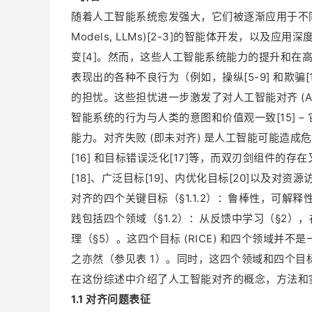
随着人工智能系统愈发强大，它们被逐渐应用于不同领域 (§
Models, LLMs)[2-3]的智能体开发，以及应用深度强化学
变[4]。然而，这些人工智能系统能力的提升和在
表现出的各种不良行为（例如，操纵[5-9] 和欺骗
的担忧。这些担忧进一步激发了对人工智能对齐 (AI A
智能系统的行为与人类的意图和价值观一致[15] 
能力。对齐失败 (即未对齐) 是人工智能可能造
[16] 和目标错误泛化[17]等，而双刃剑组件的
[18]、广泛目标[19]、内优化目标[20]以及对资源
对齐的四个关键目标（§1.1.2）：鲁棒性，可解释
践包括四个领域（§1.2）：从反馈中学习（§2）
理（§5）。这四个目标 (RICE) 和四个领域并
之亦然（参见表 1）。同时，这四个领域和四个目标
在这份综述中介绍了人工智能对齐的概念，方法和
1.1 对齐问题表征