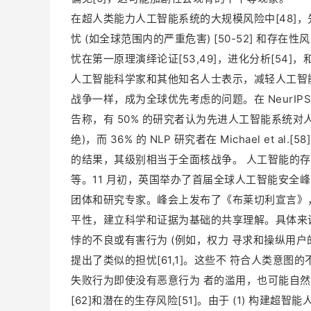
在超人类能力人工智能系统的大规模风险中[48]
忧 (如全球范围内的严重危害) [50-52] 和存在
忧在第一原理演绎论证[53,49]，进化分析[54]，和
人工智能科学家和其他知名人士表示，减轻人工智
战争一样，成为全球优先考虑的问题。在 NeurIPS 2021 和
告称，有 50% 的研究者认为先进人工智能系统对人
绝)，而 36% 的 NLP 研究者在 Michael et
的结果，其级别相当于全面核战争。 人工智能的存在
等。11 月初，英国举办了首届全球人工智能安全
团体和研究专家。峰会上发布了《布莱切利宣言》
平性，建立科学和证据为基础的共享理解。具体来
悖的不良或有害行为 (例如，权力 寻求和操纵用户的
提出了类似的担忧[61,1]。这些不 符合人类意
失败行为即使没有恶意行为 者的滥用，也可能自
[62]和潜在的生存风险[51]。由于 (1) 构建超智