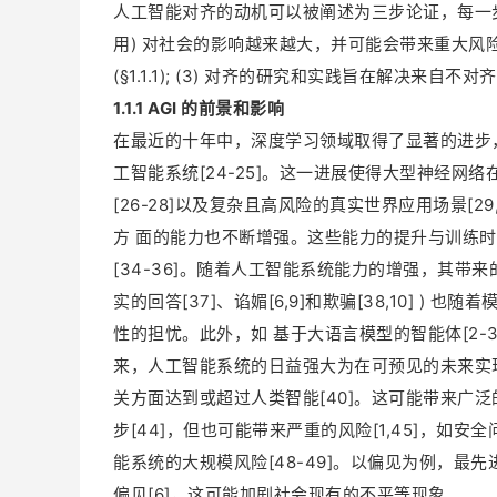
人工智能对齐的动机可以被阐述为三步论证，每一步都建
用) 对社会的影响越来越大，并可能会带来重大风险 (§
(§1.1.1); (3) 对齐的研究和实践旨在解决来自不对
1.1.1 AGI 的前景和影响
在最近的十年中，深度学习领域取得了显著的进步，其
工智能系统[24-25]。这一进展使得大型神经网
[26-28]以及复杂且高风险的真实世界应用场景[29,
方 面的能力也不断增强。这些能力的提升与训练
[34-36]。随着人工智能系统能力的增强，其带
实的回答[37]、谄媚[6,9]和欺骗[38,10] 
性的担忧。此外，如 基于大语言模型的智能体[2-
来，人工智能系统的日益强大为在可预见的未来实现通
关方面达到或超过人类智能[40]。这可能带来广泛的机
步[44]，但也可能带来严重的风险[1,45]，如安
能系统的大规模风险[48-49]。以偏见为例，
偏见[6]，这可能加剧社会现有的不平等现象。