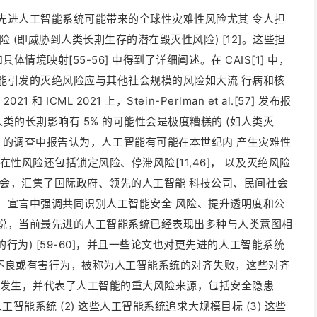
，先进人工智能系统可能带来的全球性灾难性风险尤其 令人担
性风险 (即威胁到人类长期生存的潜在毁灭性风险) [12]。这些担
具体情境映射[55-56] 中得到了详细阐述。在 CAIS[1] 中，
能引发的灭绝风险应与其他社会规模的风险如大流 行病和核
 ICML 2021 上，Stein-Perlman et al.[57] 发布报
类的长期影响有 5% 的可能性会是极度糟糕的 (如人类灭
 al.[58] 的调查中报告认为，人工智能有可能在本世纪内 产生灾难性
性风险还包括锁定风险、停滞风险[11,46]， 以及灭绝风险
峰会，汇集了国际政府、领先的人工智能 科技公司、民间社会
，宣言中强调共同识别人工智能安全 风险、提升透明度和公
说，当前最先进的人工智能系统已经表现出多种与人类意图相
行为) [59-60]，并且一些论文也对更先进的人工智能系统
图的不良或有害行为，被称为人工智能系统的对齐失败，这些对齐
然发生，并代表了人工智能的重大风险来源，包括安全隐患
能人工智能系统 (2) 这些人工智能系统追求大规模目标 (3) 这些