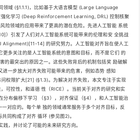
1.1.1)，比如基于大语言模型 (Large Language
习 (Deep Reinforcement Learning, DRL) 控制核聚
高风险领域的应用带来了更高的潜在危险。先进人工智能 系统
[10]）引发了人们对人工智能系统可能带来的伦理和安 全挑战
lignment)[11-14] 的研究努力。人工智能对齐旨在使人工
– 它更多关注的是人工智能系统的意图和目标，而不是它们 的
成危害的最突出的原因之一。这些失败背后的机制包括奖 励破解
存在又进一步放大对齐失败可能带来的危害，例如态势 感知
访问权限扩大[21] (§1.3)。为解决对齐失败，本文专注于实现
性，可控性，和道德 性（RICE）。当前关于对齐的研究和实
，在分布偏移下学习 （§3），对齐保证（§4），和人工智能治
不是一一对应的。每个单 独的领域通常服务于多个对齐目标，反
共同构成了对齐 循环 (参见图2)。
实践，并讨论了可能的未来研究方向。