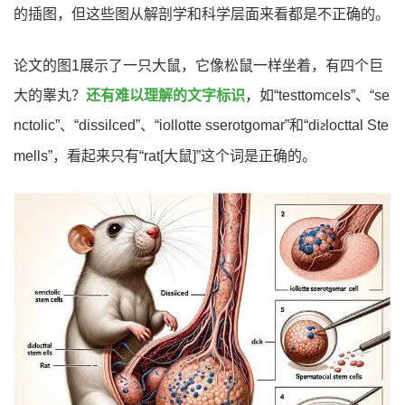
的插图，但这些图从解剖学和科学层面来看都是不正确的。
论文的图
1
展示了一只大鼠，它像松鼠一样坐着，有四个巨
大的睾丸？
还有难以理解的文字标识
，如
“testtomcels”
、
“se
nctolic”
、
“dissilced”
、
“iollotte sserotgomar”
和
“di
locttal Ste
ƨ
mells”
，看起来只有“
rat[
大鼠
]
”这个词是正确的。