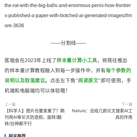
the-rat-with-the-big-balls-and-enormous-penis-how-frontier
s-published-a-paper-with-botched-ai-generated-images/#m
ore-3636
——分割线——
医咖会在2023年上线了
样本量计算小工具
，将既往推出
的样本量计算教程融入到每一步操作中，并有
每个参数的
说明以及取值建议
。
点击左下角
“阅读原文”
即可使用，手
机端和电脑端均可以体验哦！
上一篇
下一篇
【科学人】图片也要查重了？期
Nature：总结几款论文搜索AI工
刊用AI审论文防造假，旋转/翻
具的作用
转/拉伸都不行
相关推荐