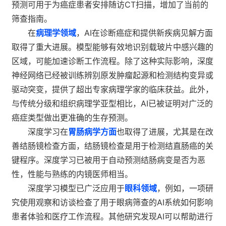
预测可用于为癌症患者安排随访CT扫描，增加了当前的
筛查指南。
在
病理学领域
，AI在诊断癌症和提供新疾病见解方面
取得了重大进展。模型能够有效地识别载玻片中感兴趣的
区域，可能加速诊断工作流程。除了这种实际影响，深度
神经网络已经被训练辨别原发肿瘤起源和检测结构变异或
驱动突变，提供了超出专家病理学家的临床获益。此外，
与传统分级和组织病理学亚型相比，AI已被证明对广泛的
癌症类型做出更准确的生存预测。
深度学习在
胃肠病学方面
也取得了进展，尤其是在改
善结肠镜检查方面，结肠镜检查是用于检测结直肠癌的关
键程序。深度学习已被用于自动预测结肠病变是否为恶
性，性能与熟练的内镜医师相当。
深度学习模型已广泛应用于
眼科领域
，例如，一项研
究使用观察和访谈检查了用于眼病筛查的AI系统如何影响
患者体验和医疗工作流程。其他研究发现AI可以帮助进行